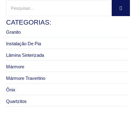
CATEGORIAS:
Granito
Instalação De Pia
Lâmina Sinterizada
Mármore
Mármore Travertino
Ônix
Quartzitos
29 de abril de 2026
Mármore quartzito: vale a pena investir no material?