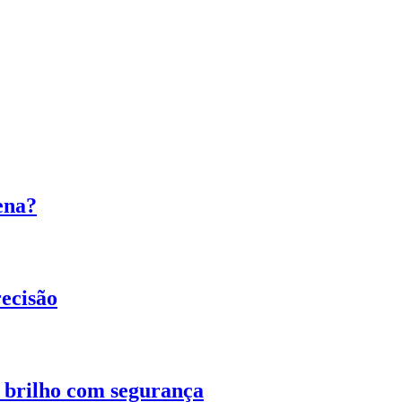
ena?
ecisão
o brilho com segurança