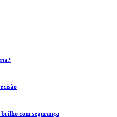
ena?
ecisão
o brilho com segurança