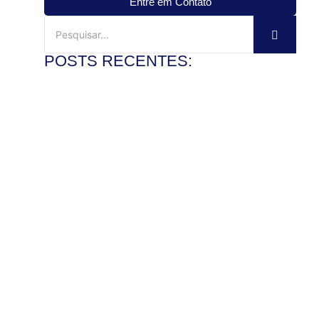
Entre em Contato
POSTS RECENTES:
Mármore travertino no banheiro: vale a pena?
3 de agosto de 2026
Ler mais
Veja como instalar pia de mármore com precisão
28 de julho de 2026
Ler mais
Como polir pedra de granito e recuperar o brilho com
segurança
22 de julho de 2026
Ler mais
Mármore x granito: entenda as diferenças antes de
comprar
17 de julho de 2026
Ler mais
Pedra de granito sob medida: vantagens para bancadas