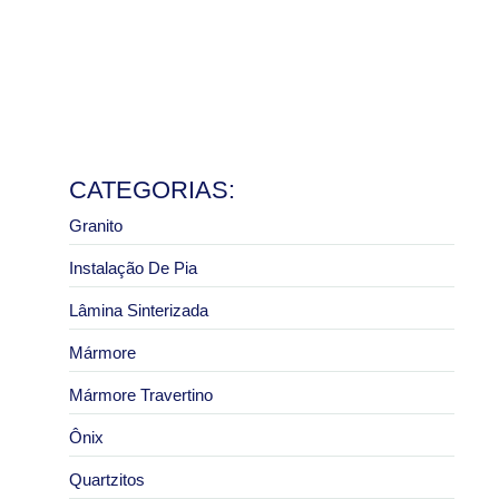
e pias
8 de julho de 2026
Ler mais
Granito São Paulo com melhor preço: como pedir um
orçamento correto
2 de julho de 2026
Ler mais
CATEGORIAS:
Granito
Instalação De Pia
Lâmina Sinterizada
Mármore
Mármore Travertino
Ônix
Quartzitos