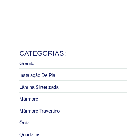
e pias
8 de julho de 2026
Ler mais
Granito São Paulo com melhor preço: como pedir um
orçamento correto
2 de julho de 2026
Ler mais
CATEGORIAS:
Granito
Instalação De Pia
Lâmina Sinterizada
Mármore
Mármore Travertino
Ônix
Quartzitos