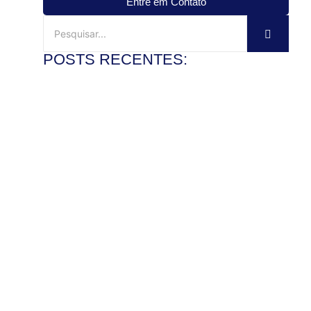
Entre em Contato
POSTS RECENTES:
Mármore travertino no banheiro: vale a pena?
3 de agosto de 2026
Ler mais
Veja como instalar pia de mármore com precisão
28 de julho de 2026
Ler mais
Como polir pedra de granito e recuperar o brilho com
segurança
22 de julho de 2026
Ler mais
Mármore x granito: entenda as diferenças antes de
comprar
17 de julho de 2026
Ler mais
Pedra de granito sob medida: vantagens para bancadas