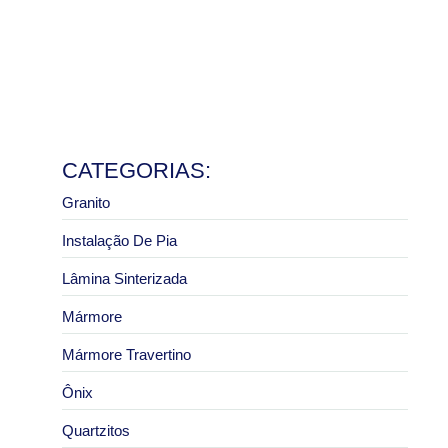
e pias
8 de julho de 2026
Ler mais
Granito São Paulo com melhor preço: como pedir um
orçamento correto
2 de julho de 2026
Ler mais
CATEGORIAS:
Granito
Instalação De Pia
Lâmina Sinterizada
Mármore
Mármore Travertino
Ônix
Quartzitos