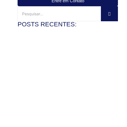
Entre em Contato
POSTS RECENTES:
Mármore travertino no banheiro: vale a pena?
3 de agosto de 2026
Ler mais
Veja como instalar pia de mármore com precisão
28 de julho de 2026
Ler mais
Como polir pedra de granito e recuperar o brilho com
segurança
22 de julho de 2026
Ler mais
Mármore x granito: entenda as diferenças antes de
comprar
17 de julho de 2026
Ler mais
Pedra de granito sob medida: vantagens para bancadas