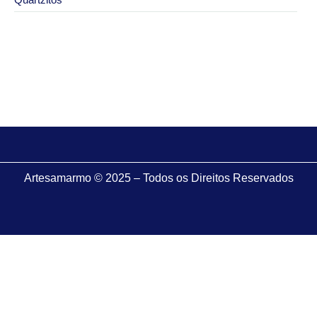
2 de julho de 2026
Granito São Paulo com melhor preço: como pedir
um orçamento correto
Artesamarmo © 2025 – Todos os Direitos Reservados