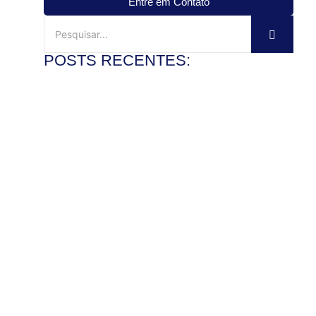
Entre em Contato
POSTS RECENTES:
Mármore travertino no banheiro: vale a pena?
3 de agosto de 2026
Ler mais
Veja como instalar pia de mármore com precisão
28 de julho de 2026
Ler mais
Como polir pedra de granito e recuperar o brilho com
segurança
22 de julho de 2026
Ler mais
Mármore x granito: entenda as diferenças antes de
comprar
17 de julho de 2026
Ler mais
Pedra de granito sob medida: vantagens para bancadas