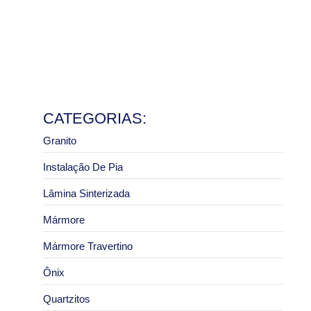
e pias
8 de julho de 2026
Ler mais
Granito São Paulo com melhor preço: como pedir um
orçamento correto
2 de julho de 2026
Ler mais
CATEGORIAS:
Granito
Instalação De Pia
Lâmina Sinterizada
Mármore
Mármore Travertino
Ônix
Quartzitos