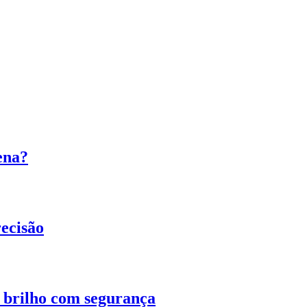
ena?
ecisão
o brilho com segurança