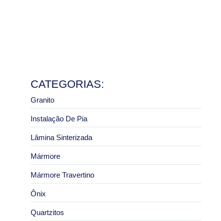
e pias
8 de julho de 2026
Ler mais
Granito São Paulo com melhor preço: como pedir um
orçamento correto
2 de julho de 2026
Ler mais
CATEGORIAS:
Granito
Instalação De Pia
Lâmina Sinterizada
Mármore
Mármore Travertino
Ônix
Quartzitos