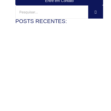
Entre em Contato
POSTS RECENTES:
Mármore travertino no banheiro: vale a pena?
3 de agosto de 2026
Ler mais
Veja como instalar pia de mármore com precisão
28 de julho de 2026
Ler mais
Como polir pedra de granito e recuperar o brilho com
segurança
22 de julho de 2026
Ler mais
Mármore x granito: entenda as diferenças antes de
comprar
17 de julho de 2026
Ler mais
Pedra de granito sob medida: vantagens para bancadas