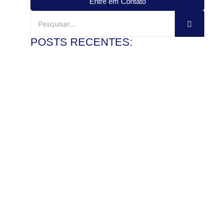
Entre em Contato
POSTS RECENTES:
Mármore travertino no banheiro: vale a pena?
3 de agosto de 2026
Ler mais
Veja como instalar pia de mármore com precisão
28 de julho de 2026
Ler mais
Como polir pedra de granito e recuperar o brilho com
segurança
22 de julho de 2026
Ler mais
Mármore x granito: entenda as diferenças antes de
comprar
17 de julho de 2026
Ler mais
Pedra de granito sob medida: vantagens para bancadas