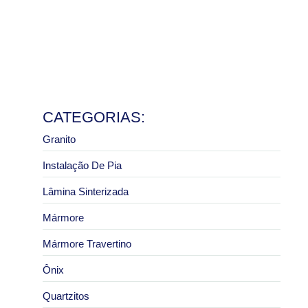
e pias
8 de julho de 2026
Ler mais
Granito São Paulo com melhor preço: como pedir um
orçamento correto
2 de julho de 2026
Ler mais
CATEGORIAS:
Granito
Instalação De Pia
Lâmina Sinterizada
Mármore
Mármore Travertino
Ônix
Quartzitos