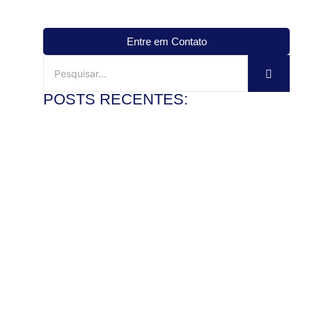
Entre em Contato
POSTS RECENTES:
Mármore travertino no banheiro: vale a pena?
3 de agosto de 2026
Ler mais
Veja como instalar pia de mármore com precisão
28 de julho de 2026
Ler mais
Como polir pedra de granito e recuperar o brilho com
segurança
22 de julho de 2026
Ler mais
Mármore x granito: entenda as diferenças antes de
comprar
17 de julho de 2026