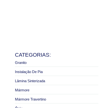
Ler mais
Pedra de granito sob medida: vantagens para bancadas
e pias
8 de julho de 2026
Ler mais
Granito São Paulo com melhor preço: como pedir um
orçamento correto
2 de julho de 2026
Ler mais
CATEGORIAS:
Granito
Instalação De Pia
Lâmina Sinterizada
Mármore
Mármore Travertino