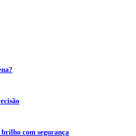
ena?
ecisão
o brilho com segurança