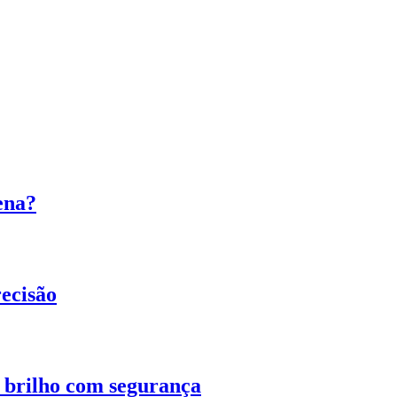
ena?
ecisão
o brilho com segurança