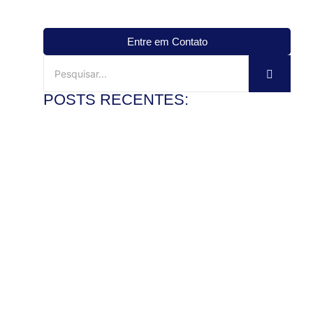
Entre em Contato
POSTS RECENTES:
Mármore travertino no banheiro: vale a pena?
3 de agosto de 2026
Ler mais
Veja como instalar pia de mármore com precisão
28 de julho de 2026
Ler mais
Como polir pedra de granito e recuperar o brilho com
segurança
22 de julho de 2026
Ler mais
Mármore x granito: entenda as diferenças antes de
comprar
17 de julho de 2026