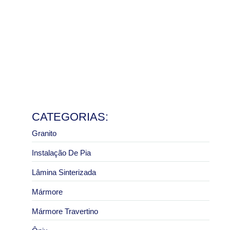
Ler mais
Pedra de granito sob medida: vantagens para bancadas
e pias
8 de julho de 2026
Ler mais
Granito São Paulo com melhor preço: como pedir um
orçamento correto
2 de julho de 2026
Ler mais
CATEGORIAS:
Granito
Instalação De Pia
Lâmina Sinterizada
Mármore
Mármore Travertino