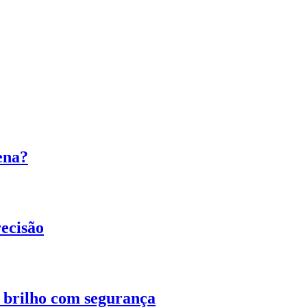
ena?
ecisão
o brilho com segurança