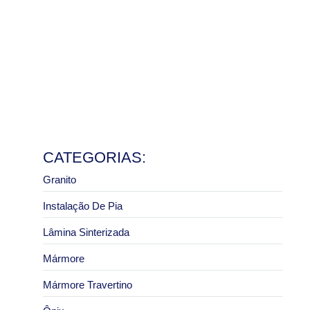
Ler mais
Pedra de granito sob medida: vantagens para bancadas
e pias
8 de julho de 2026
Ler mais
Granito São Paulo com melhor preço: como pedir um
orçamento correto
2 de julho de 2026
Ler mais
CATEGORIAS:
Granito
Instalação De Pia
Lâmina Sinterizada
Mármore
Mármore Travertino