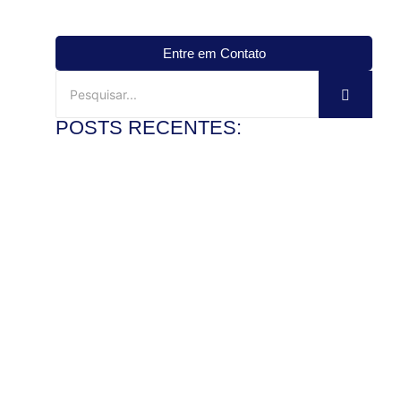
Entre em Contato
POSTS RECENTES:
Mármore travertino no banheiro: vale a pena?
3 de agosto de 2026
Ler mais
Veja como instalar pia de mármore com precisão
28 de julho de 2026
Ler mais
Como polir pedra de granito e recuperar o brilho com
segurança
22 de julho de 2026
Ler mais
Mármore x granito: entenda as diferenças antes de
comprar
17 de julho de 2026