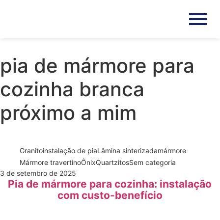
pia de mármore para
cozinha branca
próximo a mim
Granito
instalação de pia
Lâmina sinterizada
mármore
Mármore travertino
Ônix
Quartzitos
Sem categoria
3 de setembro de 2025
Pia de mármore para cozinha: instalação
com custo-benefício