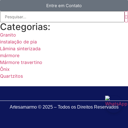
Entre em Contato
Categorias:
Granito
instalação de pia
Lâmina sinterizada
mármore
Mármore travertino
Ônix
Quartzitos
Artesamarmo © 2025 – Todos os Direitos Reservados