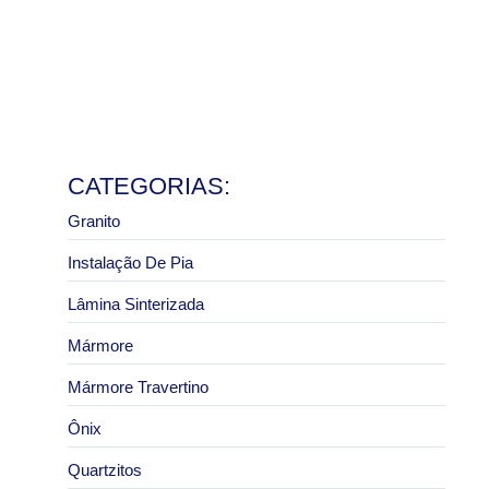
e pias
8 de julho de 2026
Ler mais
Granito São Paulo com melhor preço: como pedir um
orçamento correto
2 de julho de 2026
Ler mais
CATEGORIAS:
Granito
Instalação De Pia
Lâmina Sinterizada
Mármore
Mármore Travertino
Ônix
Quartzitos