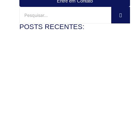
Entre em Contato
POSTS RECENTES:
Mármore travertino no banheiro: vale a pena?
3 de agosto de 2026
Ler mais
Veja como instalar pia de mármore com precisão
28 de julho de 2026
Ler mais
Como polir pedra de granito e recuperar o brilho com
segurança
22 de julho de 2026
Ler mais
Mármore x granito: entenda as diferenças antes de
comprar
17 de julho de 2026
Ler mais
Pedra de granito sob medida: vantagens para bancadas