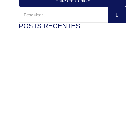
Entre em Contato
POSTS RECENTES:
Mármore travertino no banheiro: vale a pena?
3 de agosto de 2026
Ler mais
Veja como instalar pia de mármore com precisão
28 de julho de 2026
Ler mais
Como polir pedra de granito e recuperar o brilho com
segurança
22 de julho de 2026
Ler mais
Mármore x granito: entenda as diferenças antes de
comprar
17 de julho de 2026
Ler mais
Pedra de granito sob medida: vantagens para bancadas