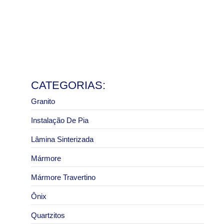
e pias
8 de julho de 2026
Ler mais
Granito São Paulo com melhor preço: como pedir um
orçamento correto
2 de julho de 2026
Ler mais
CATEGORIAS:
Granito
Instalação De Pia
Lâmina Sinterizada
Mármore
Mármore Travertino
Ônix
Quartzitos