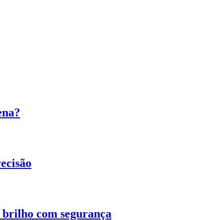
ena?
ecisão
o brilho com segurança