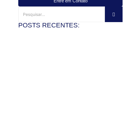
Entre em Contato
POSTS RECENTES:
Mármore travertino no banheiro: vale a pena?
3 de agosto de 2026
Ler mais
Veja como instalar pia de mármore com precisão
28 de julho de 2026
Ler mais
Como polir pedra de granito e recuperar o brilho com
segurança
22 de julho de 2026
Ler mais
Mármore x granito: entenda as diferenças antes de
comprar
17 de julho de 2026
Ler mais
Pedra de granito sob medida: vantagens para bancadas