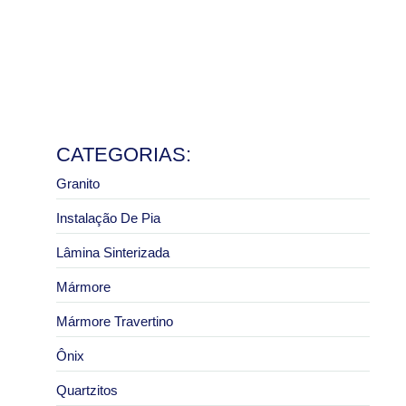
e pias
8 de julho de 2026
Ler mais
Granito São Paulo com melhor preço: como pedir um
orçamento correto
2 de julho de 2026
Ler mais
CATEGORIAS:
Granito
Instalação De Pia
Lâmina Sinterizada
Mármore
Mármore Travertino
Ônix
Quartzitos