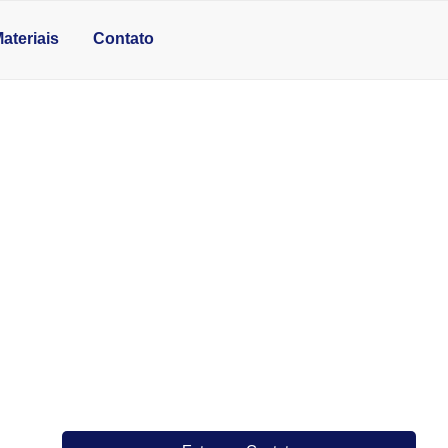
ateriais
Contato
E NA COZINHA?