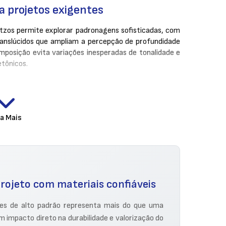
ra projetos exigentes
tzos permite explorar padronagens sofisticadas, com
ranslúcidos que ampliam a percepção de profundidade
mposição evita variações inesperadas de tonalidade e
etônicos.
e mecânica. Por ser não poroso, o quartzo impede a
, o que o torna ideal para cozinhas, áreas gourmet,
ia Mais
al mesmo em grandes superfícies.
a áreas úmidas ou com uso alimentar.
om água e sabão neutro.
rojeto com materiais confiáveis
versos tons e acabamentos.
es de alto padrão representa mais do que uma
 impacto direto na durabilidade e valorização do
ento sofisticado