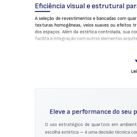
Eficiência visual e estrutural pa
A seleção de revestimentos e bancadas com quar
texturas homogêneas, veios suaves ou efeitos t
dos espaços. Além da estética controlada, sua co
facilita a integração com outros elementos arquit
Outro fator decisivo é a resistência química 
penetração de líquidos e substâncias corrosivas
lavabos e espaços comerciais de uso intenso.
Le
Principais benefícios técnicos dos quartzos:
Desempenho uniforme:
estabilidade visu
Alta resistência a manchas:
excelente par
Manutenção simplificada:
basta limpeza c
Eleve a performance do seu p
Adaptabilidade estética:
disponível em di
O uso estratégico de quartzos em ambient
escolha estética — é uma decisão técnica com
Aplicações precisas com acabam