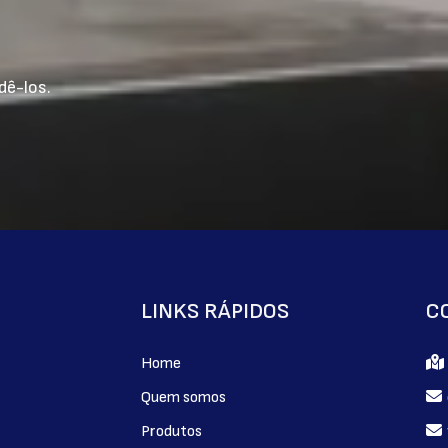
scos e abrasão, sendo ideal para uso intenso em
dê-los.
utos abrasivos ou ácidos que podem danificar o
o?
LINKS RÁPIDOS
C
 com maior uniformidade, enquanto o granito é uma
Home
Quem somos
Produtos
do?